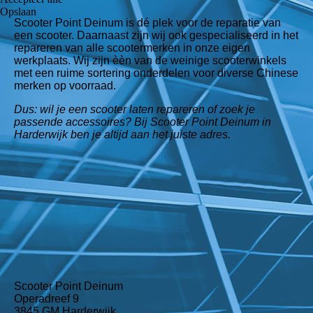
Opslaan
Scooter Point Deinum is dé plek voor de reparatie van
een scooter. Daarnaast zijn wij ook gespecialiseerd in het
repareren van alle scootermerken in onze eigen
werkplaats. Wij zijn èèn van de weinige scooterwinkels
met een ruime sortering onderdelen voor diverse Chinese
merken op voorraad.
Dus: wil je een scooter laten repareren of zoek je
passende accessoires? Bij Scooter Point Deinum in
Harderwijk ben je altijd aan het juiste adres.
Scooter Point Deinum
Operadreef 9
3845 GM Harderwijk