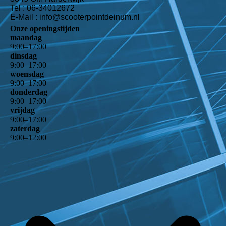
Tel : 06-34012672
E-Mail : info@scooterpointdeinum.nl
Onze openingstijden
maandag
9
:
00
–
17
:
00
dinsdag
9
:
00
–
17
:
00
woensdag
9
:
00
–
17
:
00
donderdag
9
:
00
–
17
:
00
vrijdag
9
:
00
–
17
:
00
zaterdag
9
:
00
–
12
:
00